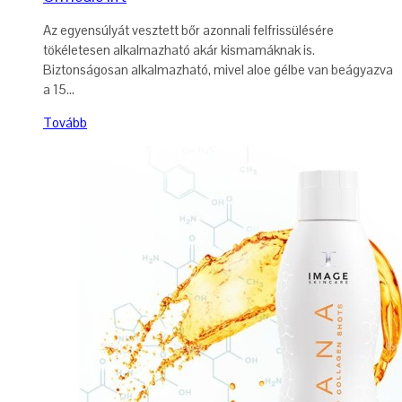
Az egyensúlyát vesztett bőr azonnali felfrissülésére
tökéletesen alkalmazható akár kismamáknak is.
Biztonságosan alkalmazható, mivel aloe gélbe van beágyazva
a 15...
Tovább