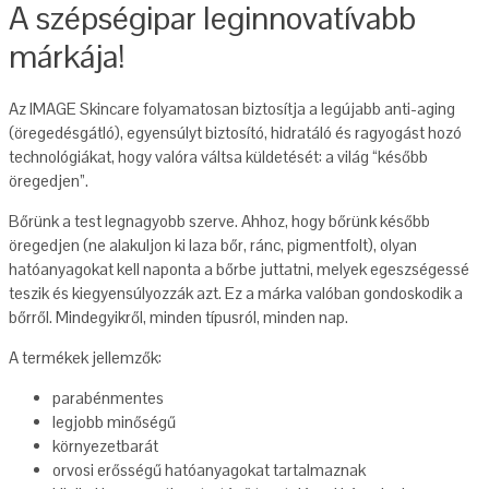
A szépségipar leginnovatívabb
márkája!
Az IMAGE Skincare folyamatosan biztosítja a legújabb anti-aging
(öregedésgátló), egyensúlyt biztosító, hidratáló és ragyogást hozó
technológiákat, hogy valóra váltsa küldetését: a világ “később
öregedjen”.
Bőrünk a test legnagyobb szerve. Ahhoz, hogy bőrünk később
öregedjen (ne alakuljon ki laza bőr, ránc, pigmentfolt), olyan
hatóanyagokat kell naponta a bőrbe juttatni, melyek egeszségessé
teszik és kiegyensúlyozzák azt. Ez a márka valóban gondoskodik a
bőrről. Mindegyikről, minden típusról, minden nap.
A termékek jellemzők:
parabénmentes
legjobb minőségű
környezetbarát
orvosi erősségű hatóanyagokat tartalmaznak