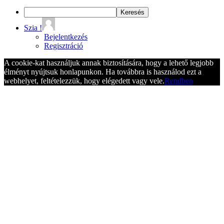
Szia !
Bejelentkezés
Regisztráció
A cookie-kat használjuk annak biztosítására, hogy a lehető legjobb
élményt nyújtsuk honlapunkon. Ha továbbra is használod ezt a
webhelyet, feltételezzük, hogy elégedett vagy vele.
Rendben