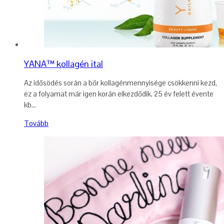
YANA™ kollagén ital
Az idősödés során a bőr kollagénmennyisége csökkenni kezd,
ez a folyamat már igen korán elkezdődik. 25 év felett évente
kb...
Tovább