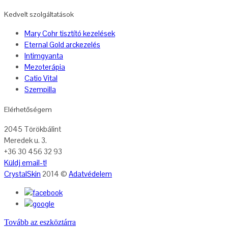
Kedvelt szolgáltatások
Mary Cohr tisztító kezelések
Eternal Gold arckezelés
Intimgyanta
Mezoterápia
Catio Vital
Szempilla
Elérhetőségem
2045 Törökbálint
Meredek u. 3.
+36 30 456 32 93
Küldj email-t!
Crystal
Skin
2014
©
Adatvédelem
Tovább az eszköztárra