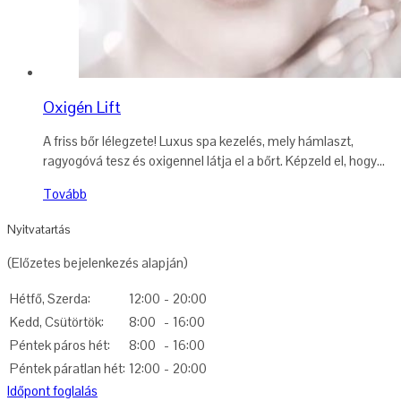
Oxigén Lift
A friss bőr lélegzete! Luxus spa kezelés, mely hámlaszt,
ragyogóvá tesz és oxigennel látja el a bőrt. Képzeld el, hogy...
Tovább
Nyitvatartás
(Előzetes bejelenkezés alapján)
Hétfő, Szerda:
12:00
-
20:00
Kedd, Csütörtök:
8:00
-
16:00
Péntek páros hét:
8:00
-
16:00
Péntek páratlan hét:
12:00
-
20:00
Időpont foglalás