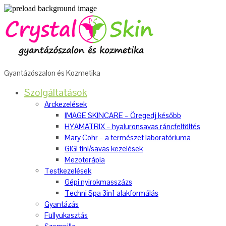
Gyantázószalon és Kozmetika
Szolgáltatások
Arckezelések
IMAGE SKINCARE – Öregedj később
HYAMATRIX – hyaluronsavas ráncfeltöltés
Mary Cohr – a természet laboratóriuma
GIGI tini/savas kezelések
Mezoterápia
Testkezelések
Gépi nyirokmasszázs
Techni Spa 3in1 alakformálás
Gyantázás
Füllyukasztás