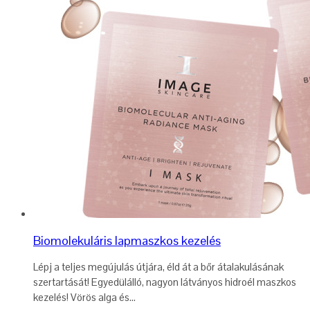
Biomolekuláris lapmaszkos kezelés
Lépj a teljes megújulás útjára, éld át a bőr átalakulásának
szertartását! Egyedülálló, nagyon látványos hidroél maszkos
kezelés! Vörös alga és...