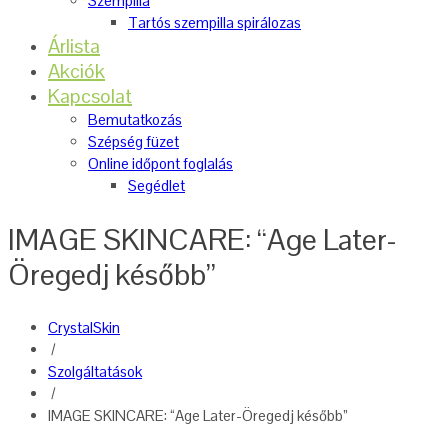
Szempilla
Tartós szempilla spirálozas
Árlista
Akciók
Kapcsolat
Bemutatkozás
Szépség füzet
Online időpont foglalás
Segédlet
IMAGE SKINCARE: “Age Later-
Öregedj később”
CrystalSkin
/
Szolgáltatások
/
IMAGE SKINCARE: “Age Later-Öregedj később”